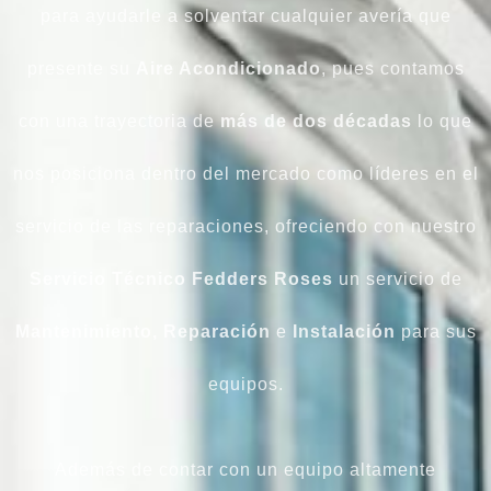
para ayudarle a solventar cualquier avería que
presente su
Aire Acondicionado
, pues contamos
con una trayectoria de
más de dos décadas
lo que
nos posiciona dentro del mercado como líderes en el
servicio de las reparaciones, ofreciendo con nuestro
Servicio Técnico Fedders Roses
un servicio de
Mantenimiento, Reparación
e
Instalación
para sus
equipos.
Además de contar con un equipo altamente