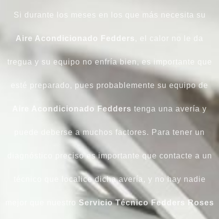
Si durante los meses en los que más necesita su
Aire Acondicionado Fedders
, el calor no le da
tregua y su equipo no enfría bien, es importante que
esté preparado, pues probablemente su equipo de
Aire Acondicionado Fedders
tenga una avería y
puede deberse a muchos factores. Para tener un
diagnóstico preciso es importante que contacte a un
técnico que localice dicha avería, y no hay nadie
mejor que nuestro
Servicio Técnico Fedders Roses