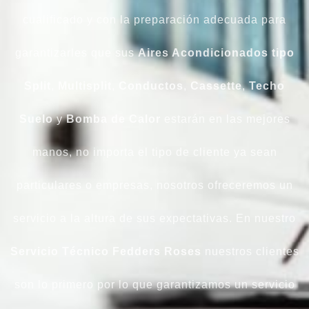
cualificado y con la preparación adecuada para
garantizarles que sus
Aires Acondicionados tipo
Split
,
Multisplit
,
Conductos
,
Cassette
,
Techo
Suelo
y
Bomba de Calor
estarán en las mejores
manos, no importa el tipo de cliente ya sean
particulares o empresas, nosotros ofreceremos un
servicio a la altura de sus expectativas. En nuestro
Servicio Técnico Fedders Roses
nuestros clientes
son lo primero por lo que garantizamos un servicio