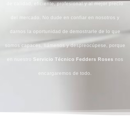
de calidad, eficiente, profesional y al mejor precio
del mercado. No dude en confiar en nosotros y
darnos la oportunidad de demostrarle de lo que
somos capaces, llámenos y despreocúpese, porque
en nuestro
Servicio Técnico Fedders Roses
nos
encargaremos de todo.