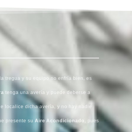
 da tregua y su equipo no enfría bien, es
ra
tenga una avería y puede deberse a
e localice dicha avería, y no hay nadie
que presente su
Aire Acondicionado
, pues