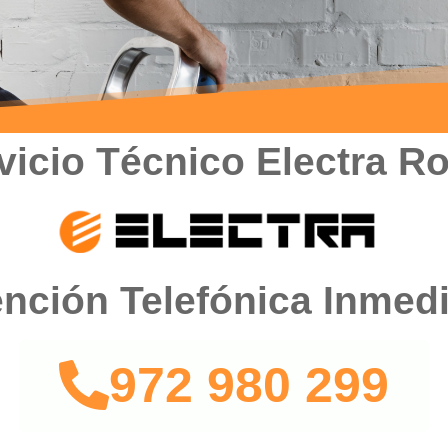
vicio Técnico Electra R
nción Telefónica Inmed
972 980 299