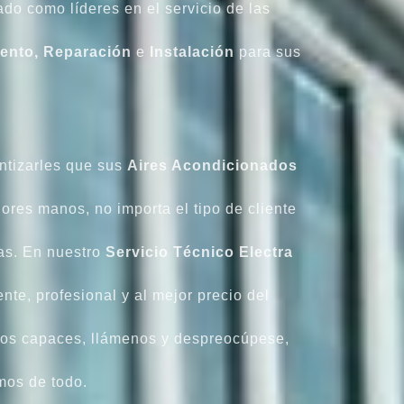
do como líderes en el servicio de las
ento, Reparación
e
Instalación
para sus
ntizarles que sus
Aires Acondicionados
ores manos, no importa el tipo de cliente
vas. En nuestro
Servicio Técnico Electra
nte, profesional y al mejor precio del
mos capaces, llámenos y despreocúpese,
os de todo.