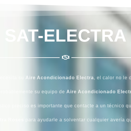
SAT-ELECTRA
necesita su
Aire Acondicionado Electra
, el calor no le
 probablemente su equipo de
Aire Acondicionado Elect
tico preciso es importante que contacte a un técnico qu
ctra Roses
para ayudarle a solventar cualquier avería 