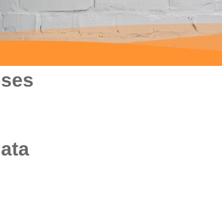
oses
iata