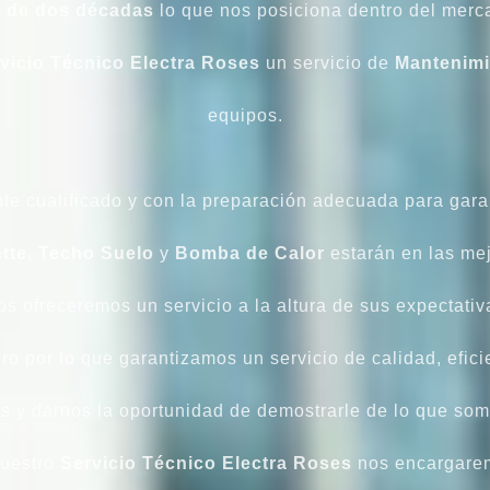
 de dos décadas
lo que nos posiciona dentro del merca
vicio Técnico Electra Roses
un servicio de
Mantenimi
equipos.
e cualificado y con la preparación adecuada para gara
tte
,
Techo Suelo
y
Bomba de Calor
estarán en las mej
os ofreceremos un servicio a la altura de sus expectati
ro por lo que garantizamos un servicio de calidad, eficie
os y darnos la oportunidad de demostrarle de lo que so
nuestro
Servicio Técnico Electra Roses
nos encargarem