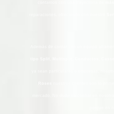
contamos con una trayectoria de
más
reparaciones, ofreciendo con nuestro
Ser
Además de contar con un equipo altament
tipo Split
,
Multisplit
,
Conductos
,
Casse
ya sean particulares o empresas, nosotr
Roses
nuestros clientes son lo prime
mercado. No dude en confiar en nosotr
porque en 